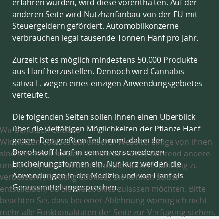
erfahren würden, wird diese vorenthalten. Auf der
anderen Seite wird Nutzhanfanbau von der EU mit
Steuergeldern gefördert. Automobilkonzerne
verbrauchen legal tausende Tonnen Hanf pro Jahr.
Zurzeit ist es möglich mindestens 50.000 Produkte
aus Hanf herzustellen. Dennoch wird Cannabis
sativa L. wegen eines einzigen Anwendungsgebietes
verteufelt.
Die folgenden Seiten sollen ihnen einen Überblick
über die vielfältigen Möglichkeiten der Pflanze Hanf
Wir benutzen Cookies
geben. Den größten Teil nimmt dabei der
Wir nutzen Cookies auf unserer Website. Einige von ihnen
Biorohstoff Hanf in seinen verschiedenen
sind essenziell für den Betrieb der Seite, während andere
Erscheinungsformen ein. Nur kurz werden die
uns helfen, diese Website und die Nutzererfahrung zu
Anwendungen in der Medizin und von Hanf als
verbessern (Tracking Cookies). Sie können selbst
Genussmittel angesprochen.
entscheiden, ob Sie die Cookies zulassen möchten. Bitte
beachten Sie, dass bei einer Ablehnung womöglich nicht
mehr alle Funktionalitäten der Seite zur Verfügung stehen.